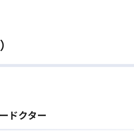
人）
ードクター