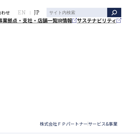
EN
JP
合わせ
事業
拠点・支社・店舗一覧
IR情報
サステナビリティ
株式会社ＦＰパートナー
サービス&事業
|