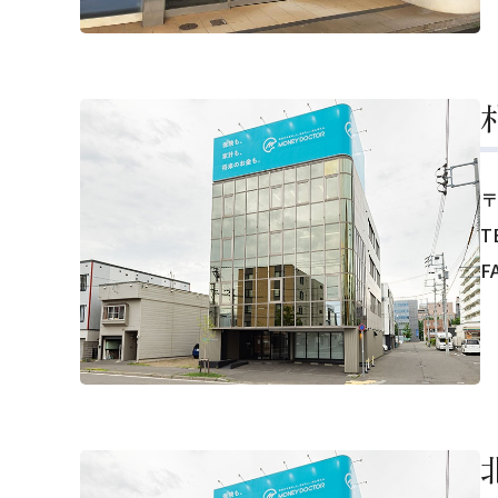
〒
T
F