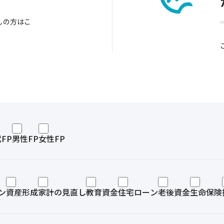
しの方はこ
代FP
男性FP
女性FP
ン
資産形成
家計の見直し
教育資金
住宅ローン
老後資金
生命保険