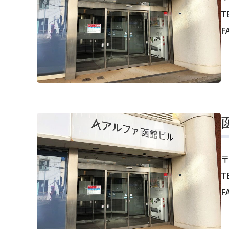
T
F
〒
T
F