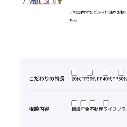
ご相談内容などから店舗をお探
ちら
こだわりの特長
20代FP
30代FP
40代FP
50
相談内容
相続
年金
不動産
ライフプラ