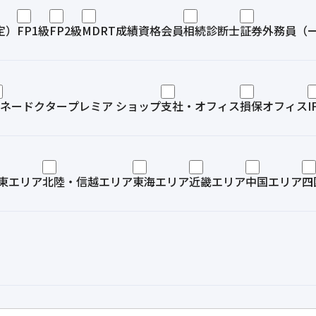
定）
FP1級
FP2級
MDRT成績資格会員
相続診断士
証券外務員（
ネードクタープレミア ショップ
支社・オフィス
損保オフィス
東エリア
北陸・信越エリア
東海エリア
近畿エリア
中国エリア
四