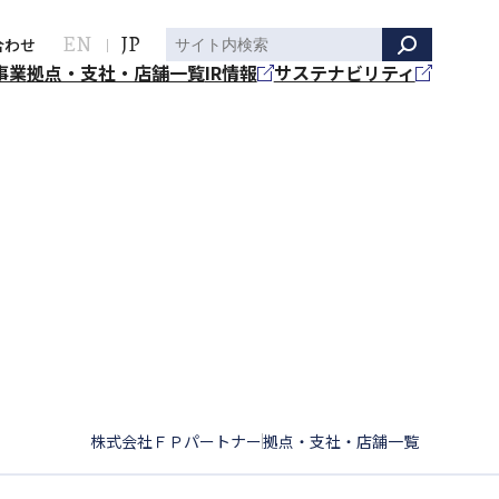
EN
JP
合わせ
事業
拠点・支社・店舗一覧
IR情報
サステナビリティ
株式会社ＦＰパートナー
拠点・支社・店舗一覧
|