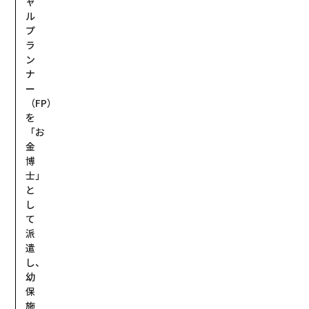
ャ
ル
プ
ラ
ン
ナ
ー
（FP）
を
「お
金
博
士」
と
し
て
派
遣
し、
幼
保
施