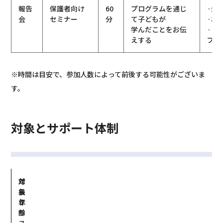
報告
保護者向け
60
プログラムを通じ
·金
会
セミナー
分
て子どもが
·お
学んだことをお伝
·ご
えする
プラ
※時間は目安で、参加人数によって前後する可能性がございま
す。
対象とサポート体制
対
年
象
長
年
ク
齢
ラ
ス