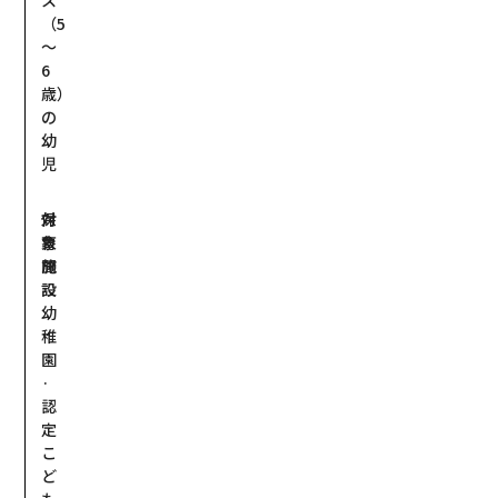
（5
～
6
歳）
の
幼
児
対
保
象
育
施
聞
設
·
幼
稚
園
·
認
定
こ
ど