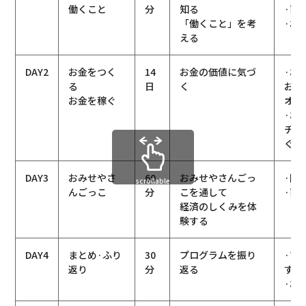
働くこと
分
知る
·商
「働くこと」を考
·お
える
DAY2
お金をつく
14
お金の価値に気づ
·お
る
日
く
お金
お金を稼ぐ
オリ
·お
チャ
ぐ
DAY3
おみせやさ
60
おみせやさんごっ
·限
scrollable
んごっこ
分
こを通して
·商
経済のしくみを体
験する
DAY4
まとめ·ふり
30
プログラムを振り
·プ
返り
分
返る
す
·お