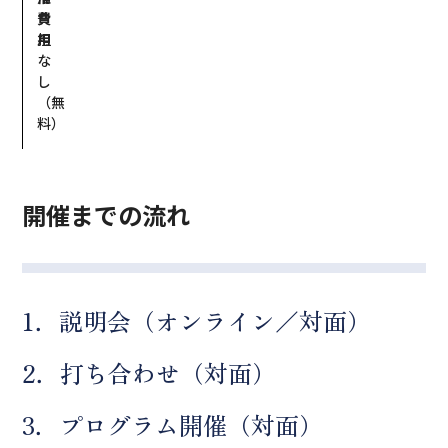
費
負
用
担
な
し
（無
料）
開催までの流れ
1．説明会（オンライン／対面）
2．打ち合わせ（対面）
3．プログラム開催（対面）