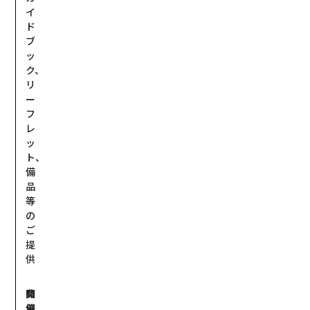
イ
ド
ブ
ッ
ク、
リ
ー
フ
レ
ッ
ト、
備
品
等
の
ご
提
供
開
費
催
用