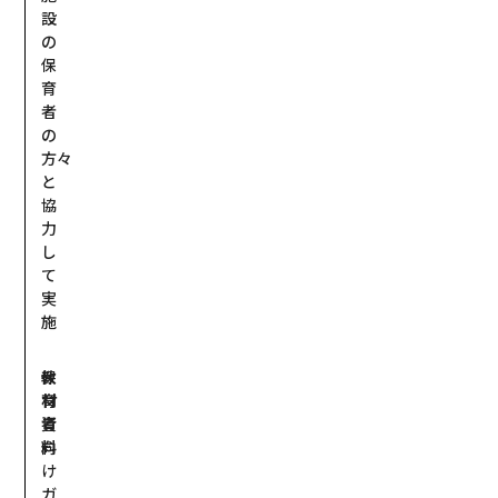
設
の
保
育
者
の
方々
と
協
力
し
て
実
施
教
保
材
育
資
者
料
向
け
ガ