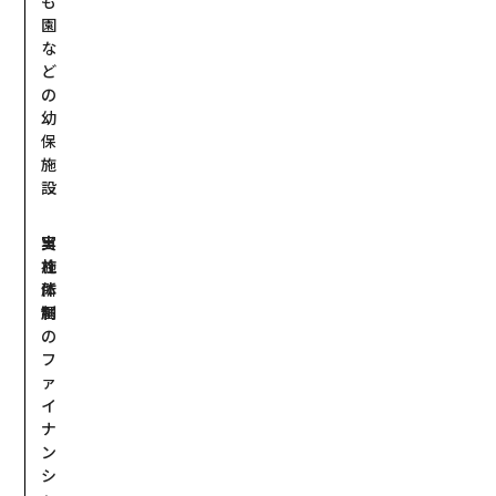
も
園
な
ど
の
幼
保
施
設
実
当
施
社
体
所
制
属
の
フ
ァ
イ
ナ
ン
シ