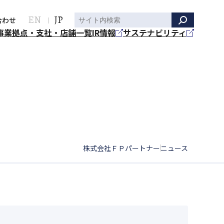
EN
JP
合わせ
事業
拠点・支社・店舗一覧
IR情報
サステナビリティ
株式会社ＦＰパートナー
ニュース
|